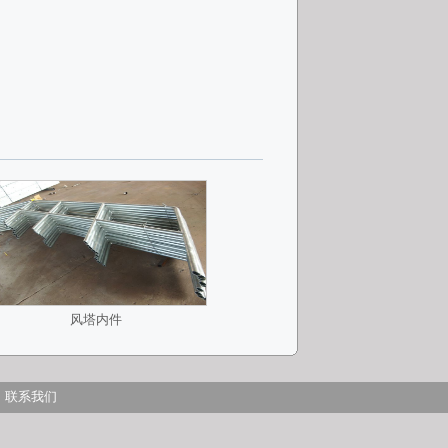
风塔内件
联系我们