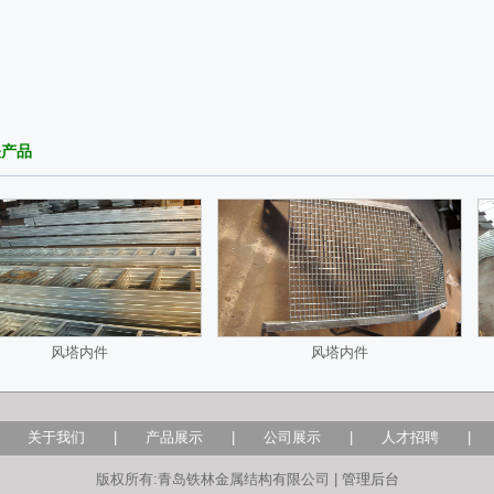
关产品
风塔内件
风塔内件
|
关于我们
|
产品展示
|
公司展示
|
人才招聘
|
版权所有:青岛铁林金属结构有限公司 |
管理后台